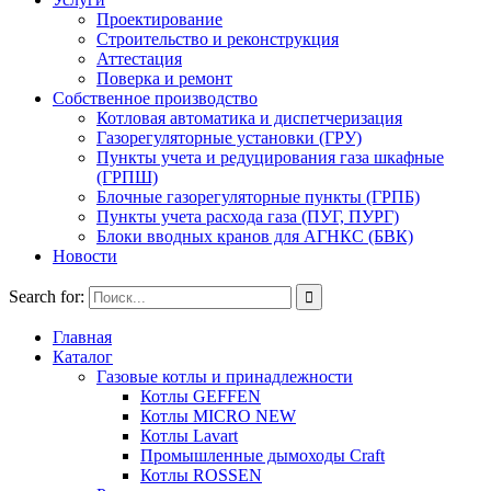
Проектирование
Строительство и реконструкция
Аттестация
Поверка и ремонт
Собственное производство
Котловая автоматика и диспетчеризация
Газорегуляторные установки (ГРУ)
Пункты учета и редуцирования газа шкафные
(ГРПШ)
Блочные газорегуляторные пункты (ГРПБ)
Пункты учета расхода газа (ПУГ, ПУРГ)
Блоки вводных кранов для АГНКС (БВК)
Новости
Search for:
Главная
Каталог
Газовые котлы и принадлежности
Котлы GEFFEN
Котлы MICRO NEW
Котлы Lavart
Промышленные дымоходы Craft
Котлы ROSSEN