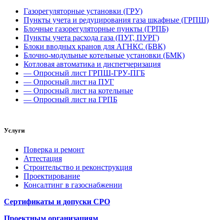
Газорегуляторные установки (ГРУ)
Пункты учета и редуцирования газа шкафные (ГРПШ)
Блочные газорегуляторные пункты (ГРПБ)
Пункты учета расхода газа (ПУГ, ПУРГ)
Блоки вводных кранов для АГНКС (БВК)
Блочно-модульные котельные установки (БМК)
Котловая автоматика и диспетчеризация
— Опросный лист ГРПШ-ГРУ-ПГБ
— Опросный лист на ПУГ
— Опросный лист на котельные
— Опросный лист на ГРПБ
Услуги
Поверка и ремонт
Аттестация
Строительство и реконструкция
Проектирование
Консалтинг в газоснабжении
Сертификаты и допуски СРО
Проектным организациям