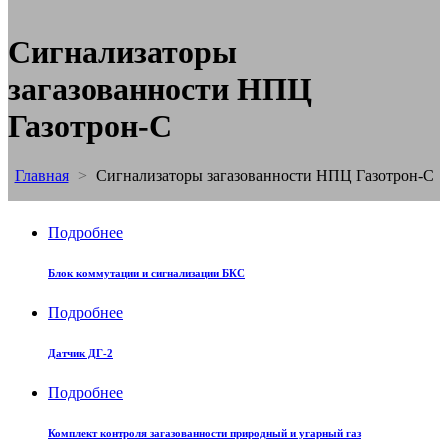
Сигнализаторы
загазованности НПЦ
Газотрон-С
Главная
>
Сигнализаторы загазованности НПЦ Газотрон-С
Подробнее
Блок коммутации и сигнализации БКС
Подробнее
Датчик ДГ-2
Подробнее
Комплект контроля загазованности природный и угарный газ