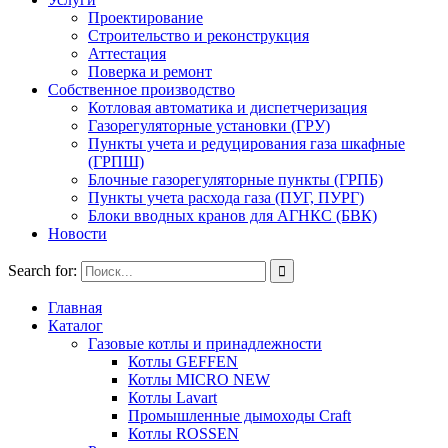
Проектирование
Строительство и реконструкция
Аттестация
Поверка и ремонт
Собственное производство
Котловая автоматика и диспетчеризация
Газорегуляторные установки (ГРУ)
Пункты учета и редуцирования газа шкафные
(ГРПШ)
Блочные газорегуляторные пункты (ГРПБ)
Пункты учета расхода газа (ПУГ, ПУРГ)
Блоки вводных кранов для АГНКС (БВК)
Новости
Search for:
Главная
Каталог
Газовые котлы и принадлежности
Котлы GEFFEN
Котлы MICRO NEW
Котлы Lavart
Промышленные дымоходы Craft
Котлы ROSSEN