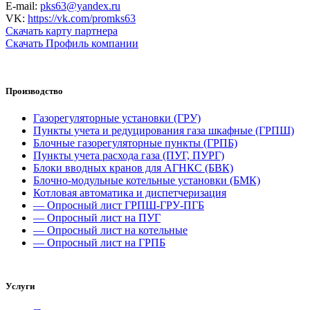
E-mail:
pks63@yandex.ru
VK:
https://vk.com/promks63
Скачать карту партнера
Скачать Профиль компании
Производство
Газорегуляторные установки (ГРУ)
Пункты учета и редуцирования газа шкафные (ГРПШ)
Блочные газорегуляторные пункты (ГРПБ)
Пункты учета расхода газа (ПУГ, ПУРГ)
Блоки вводных кранов для АГНКС (БВК)
Блочно-модульные котельные установки (БМК)
Котловая автоматика и диспетчеризация
— Опросный лист ГРПШ-ГРУ-ПГБ
— Опросный лист на ПУГ
— Опросный лист на котельные
— Опросный лист на ГРПБ
Услуги