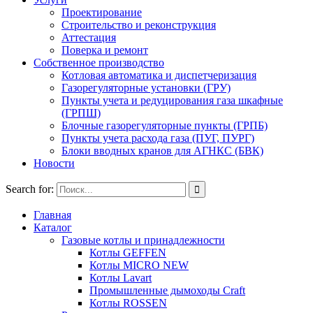
Проектирование
Строительство и реконструкция
Аттестация
Поверка и ремонт
Собственное производство
Котловая автоматика и диспетчеризация
Газорегуляторные установки (ГРУ)
Пункты учета и редуцирования газа шкафные
(ГРПШ)
Блочные газорегуляторные пункты (ГРПБ)
Пункты учета расхода газа (ПУГ, ПУРГ)
Блоки вводных кранов для АГНКС (БВК)
Новости
Search for:
Главная
Каталог
Газовые котлы и принадлежности
Котлы GEFFEN
Котлы MICRO NEW
Котлы Lavart
Промышленные дымоходы Craft
Котлы ROSSEN