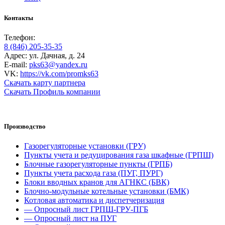
Контакты
Телефон:
8 (846) 205-35-35
Адрес: ул. Дачная, д. 24
E-mail:
pks63@yandex.ru
VK:
https://vk.com/promks63
Скачать карту партнера
Скачать Профиль компании
Производство
Газорегуляторные установки (ГРУ)
Пункты учета и редуцирования газа шкафные (ГРПШ)
Блочные газорегуляторные пункты (ГРПБ)
Пункты учета расхода газа (ПУГ, ПУРГ)
Блоки вводных кранов для АГНКС (БВК)
Блочно-модульные котельные установки (БМК)
Котловая автоматика и диспетчеризация
— Опросный лист ГРПШ-ГРУ-ПГБ
— Опросный лист на ПУГ