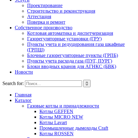
Проектирование
Строительство и реконструкция
Аттестация
Поверка и ремонт
Собственное производство
Котловая автоматика и диспетчеризация
Газорегуляторные установки (ГРУ)
Пункты учета и редуцирования газа шкафные
(ГРПШ)
Блочные газорегуляторные пункты (ГРПБ)
Пункты учета расхода газа (ПУГ, ПУРГ)
Блоки вводных кранов для АГНКС (БВК)
Новости
Search for:
Главная
Каталог
Газовые котлы и принадлежности
Котлы GEFFEN
Котлы MICRO NEW
Котлы Lavart
Промышленные дымоходы Craft
Котлы ROSSEN