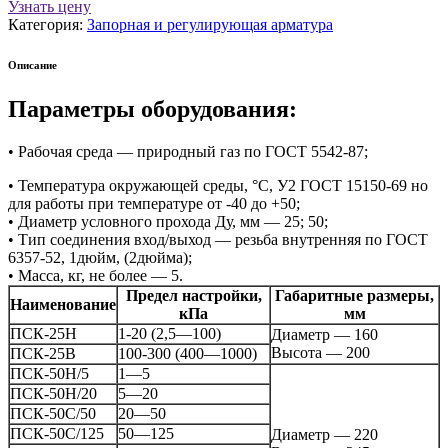
Узнать цену
Категория:
Запорная и регулирующая арматура
Описание
Параметры оборудования:
• Рабочая среда — природный газ по ГОСТ 5542-87;
• Температура окружающей среды, °C, У2 ГОСТ 15150-69 но
для работы при температуре от -40 до +50;
• Диаметр условного прохода Ду, мм — 25; 50;
• Тип соединения вход/выход — резьба внутренняя по ГОСТ
6357-52, 1дюйм, (2дюйма);
• Масса, кг, не более — 5.
Предел настройки,
Габаритные размеры,
Наименование
кПа
мм
ПСК-25Н
1-20 (2,5—100)
Диаметр — 160
Высота — 200
ПСК-25В
100-300 (400—1000)
ПСК-50Н/5
1—5
ПСК-50Н/20
5—20
ПСК-50С/50
20—50
ПСК-50С/125
50—125
Диаметр — 220