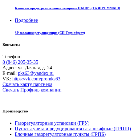
Клапаны предохранительные запорные ПКН(В) (ГАЗПРОММАШ)
Подробнее
ЗР заслонки регулирующие (СП Термобрест)
Контакты
Телефон:
8 (846) 205-35-35
Адрес: ул. Дачная, д. 24
E-mail:
pks63@yandex.ru
VK:
https://vk.com/promks63
Скачать карту партнера
Скачать Профиль компании
Производство
Газорегуляторные установки (ГРУ)
Пункты учета и редуцирования газа шкафные (ГРПШ)
Блочные газорегуляторные пункты (ГРПБ)