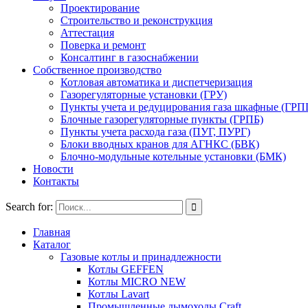
Проектирование
Строительство и реконструкция
Аттестация
Поверка и ремонт
Консалтинг в газоснабжении
Собственное производство
Котловая автоматика и диспетчеризация
Газорегуляторные установки (ГРУ)
Пункты учета и редуцирования газа шкафные (ГР
Блочные газорегуляторные пункты (ГРПБ)
Пункты учета расхода газа (ПУГ, ПУРГ)
Блоки вводных кранов для АГНКС (БВК)
Блочно-модульные котельные установки (БМК)
Новости
Контакты
Search for:
Главная
Каталог
Газовые котлы и принадлежности
Котлы GEFFEN
Котлы MICRO NEW
Котлы Lavart
Промышленные дымоходы Craft