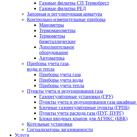
Газовые фильтры СП Термобрест
Газовые фильтры РЕД
Запорная и регулирующая арматура
Контрольно-измерительные приборы
Манометры
Термоманометры
Термометры
биметаллические
Дополнительное
оборудование
Автоматика
Приборы учета газа,
воды и тепла
Приборы учета газа
Приборы учета воды
Приборы учета тепла
Пункты учета и редуцирования газа
Газорегуляторные установки (ГРУ)
Пункты учета и редуцирования газа шкафны
Блочные газорегуляторные пункты (ГРПБ)
Пункты учета расхода газа (ПУГ, ПУРГ)
Блоки вводных кранов для АГНКС (БВК)
Котельные установки
Сигнализаторы загазованности
Услуги