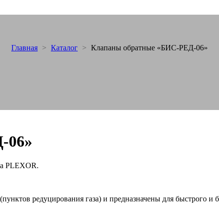
Главная
>
Каталог
>
Клапаны обратные «БИС-РЕД-06»
-06»
кса PLEXOR.
унктов редуцирования газа) и предназначены для быстрого и бе