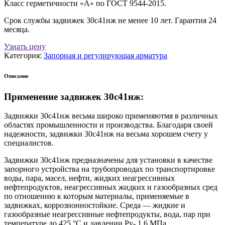
Класс герметичности «А» по ГОСТ 9544-2015.
Срок службы задвижек 30с41нж не менее 10 лет. Гарантия 24
месяца.
Узнать цену
Категория:
Запорная и регулирующая арматура
Описание
Применение задвижек 30с41нж:
Задвижки 30с41нж весьма широко применяютмя в различных
областях промышленности и производства. Благодаря своей
надежности, задвижки 30с41нж на весьма хорошем счету у
специалистов.
Задвижки 30с41нж предназначены для установки в качестве
запорного устройства на трубопроводах по транспортировке
воды, пара, масел, нефти, жидких неагрессивных
нефтепродуктов, неагрессивных жидких и газообразных сред
по отношению к которым материалы, применяемые в
задвижках, коррозионностойкие. Среда — жидкие и
газообразные неагрессивные нефтепродукты, вода, пар при
температуре до 425 °С и давлении Ру- 1,6 МПа.