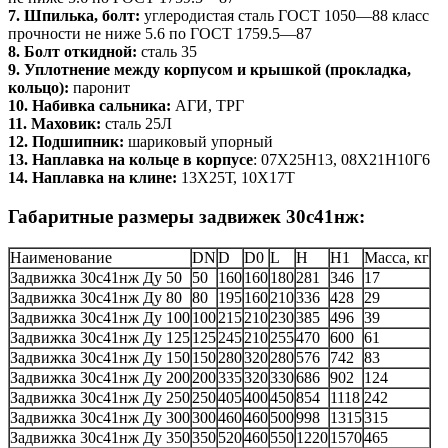
7. Шпилька, болт:
углеродистая сталь ГОСТ 1050—88 класс
прочности не ниже 5.6 по ГОСТ 1759.5—87
8. Болт откидной:
сталь 35
9. Уплотнение между корпусом и крышкой (прокладка,
кольцо):
паронит
10. Набивка сальника:
АГИ, ТРГ
11. Маховик:
сталь 25Л
12. Подшипник:
шариковый упорный
13. Наплавка на кольце в корпусе
: 07Х25Н13, 08Х21Н10Г6
14. Наплавка на клине:
13Х25Т, 10Х17Т
Габаритные размеры задвижек 30с41нж:
Наименование
DN
D
D0
L
H
H1
Масса, кг
Задвижка 30с41нж Ду 50
50
160
160
180
281
346
17
Задвижка 30с41нж Ду 80
80
195
160
210
336
428
29
Задвижка 30с41нж Ду 100
100
215
210
230
385
496
39
Задвижка 30с41нж Ду 125
125
245
210
255
470
600
61
Задвижка 30с41нж Ду 150
150
280
320
280
576
742
83
Задвижка 30с41нж Ду 200
200
335
320
330
686
902
124
Задвижка 30с41нж Ду 250
250
405
400
450
854
1118
242
Задвижка 30с41нж Ду 300
300
460
460
500
998
1315
315
Задвижка 30с41нж Ду 350
350
520
460
550
1220
1570
465