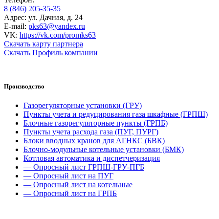
8 (846) 205-35-35
Адрес: ул. Дачная, д. 24
E-mail:
pks63@yandex.ru
VK:
https://vk.com/promks63
Скачать карту партнера
Скачать Профиль компании
Производство
Газорегуляторные установки (ГРУ)
Пункты учета и редуцирования газа шкафные (ГРПШ)
Блочные газорегуляторные пункты (ГРПБ)
Пункты учета расхода газа (ПУГ, ПУРГ)
Блоки вводных кранов для АГНКС (БВК)
Блочно-модульные котельные установки (БМК)
Котловая автоматика и диспетчеризация
— Опросный лист ГРПШ-ГРУ-ПГБ
— Опросный лист на ПУГ
— Опросный лист на котельные
— Опросный лист на ГРПБ