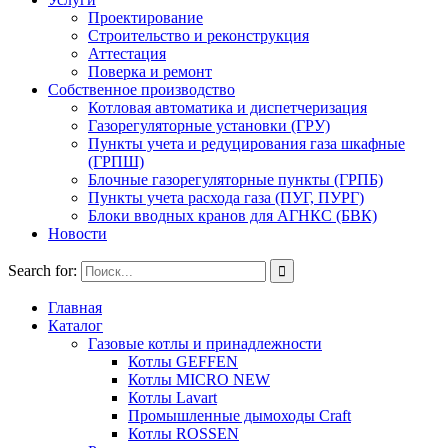
Проектирование
Строительство и реконструкция
Аттестация
Поверка и ремонт
Собственное производство
Котловая автоматика и диспетчеризация
Газорегуляторные установки (ГРУ)
Пункты учета и редуцирования газа шкафные
(ГРПШ)
Блочные газорегуляторные пункты (ГРПБ)
Пункты учета расхода газа (ПУГ, ПУРГ)
Блоки вводных кранов для АГНКС (БВК)
Новости
Search for:
Главная
Каталог
Газовые котлы и принадлежности
Котлы GEFFEN
Котлы MICRO NEW
Котлы Lavart
Промышленные дымоходы Craft
Котлы ROSSEN