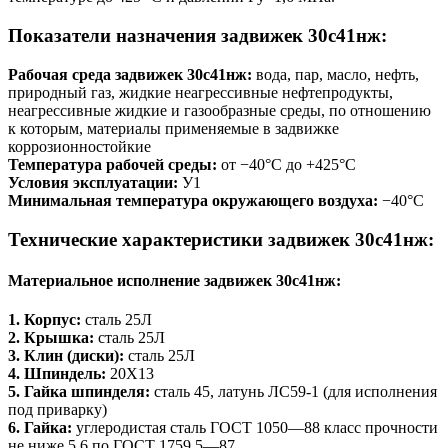
Показатели назначения задвижек 30с41нж:
Рабочая среда задвижек 30с41нж:
вода, пар, масло, нефть,
природный газ, жидкие неагрессивные нефтепродукты,
неагрессивные жидкие и газообразные среды, по отношению
к которым, материалы применяемые в задвижке
коррозионностойкие
Температура рабочей среды:
от −40°С до +425°С
Условия эксплуатации:
У1
Минимальная температура окружающего воздуха:
−40°С
Технические характеристики задвижек 30с41нж:
Материальное исполнение задвижек 30с41нж:
1. Корпус:
сталь 25Л
2. Крышка:
сталь 25Л
3. Клин (диски):
сталь 25Л
4. Шпиндель:
20Х13
5. Гайка шпинделя:
сталь 45, латунь ЛС59-1 (для исполнения
под приварку)
6. Гайка:
углеродистая сталь ГОСТ 1050—88 класс прочности
не ниже 5.6 по ГОСТ 1759.5—87