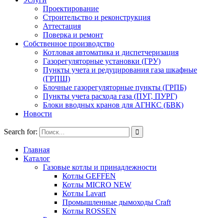
Проектирование
Строительство и реконструкция
Аттестация
Поверка и ремонт
Собственное производство
Котловая автоматика и диспетчеризация
Газорегуляторные установки (ГРУ)
Пункты учета и редуцирования газа шкафные
(ГРПШ)
Блочные газорегуляторные пункты (ГРПБ)
Пункты учета расхода газа (ПУГ, ПУРГ)
Блоки вводных кранов для АГНКС (БВК)
Новости
Search for:
Главная
Каталог
Газовые котлы и принадлежности
Котлы GEFFEN
Котлы MICRO NEW
Котлы Lavart
Промышленные дымоходы Craft
Котлы ROSSEN