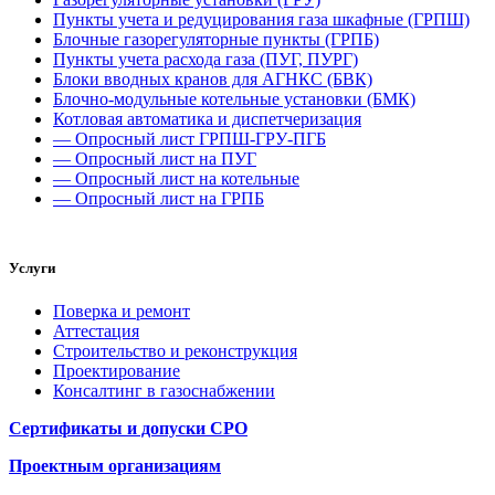
Пункты учета и редуцирования газа шкафные (ГРПШ)
Блочные газорегуляторные пункты (ГРПБ)
Пункты учета расхода газа (ПУГ, ПУРГ)
Блоки вводных кранов для АГНКС (БВК)
Блочно-модульные котельные установки (БМК)
Котловая автоматика и диспетчеризация
— Опросный лист ГРПШ-ГРУ-ПГБ
— Опросный лист на ПУГ
— Опросный лист на котельные
— Опросный лист на ГРПБ
Услуги
Поверка и ремонт
Аттестация
Строительство и реконструкция
Проектирование
Консалтинг в газоснабжении
Сертификаты и допуски СРО
Проектным организациям