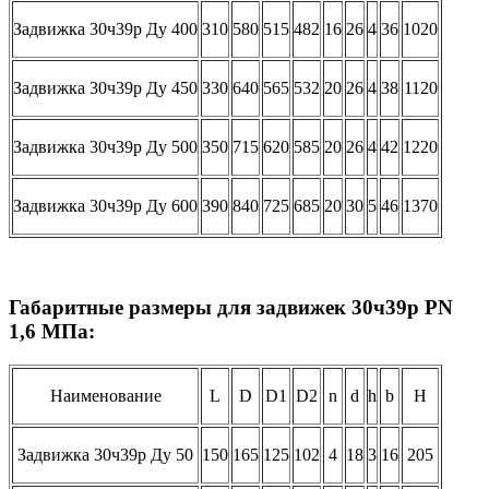
Задвижка 30ч39р Ду 400
310
580
515
482
16
26
4
36
1020
Задвижка 30ч39р Ду 450
330
640
565
532
20
26
4
38
1120
Задвижка 30ч39р Ду 500
350
715
620
585
20
26
4
42
1220
Задвижка 30ч39р Ду 600
390
840
725
685
20
30
5
46
1370
Габаритные размеры для задвижек 30ч39р PN
1,6 МПа:
Наименование
L
D
D1
D2
n
d
h
b
H
Задвижка 30ч39р Ду 50
150
165
125
102
4
18
3
16
205