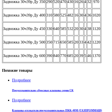
Задвижка 30ч39р Ду 350
290
520
470
430
16
26
4
32
970
Задвижка 30ч39р Ду 400
310
580
525
482
16
30
4
36
1020
Задвижка 30ч39р Ду 450
330
640
585
532
20
30
4
38
1120
Задвижка 30ч39р Ду 500
350
715
650
585
20
33
4
42
1220
Задвижка 30ч39р Ду 600
390
840
770
685
20
39
5
46
1370
Похожие товары
Подробнее
Предохранительно-сбросные клапаны серии СК
Подробнее
Клапаны-отсекатели предохранительные ПКК-40М (ГАЗПРОММАШ)