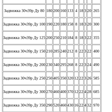
Задвижка 30ч39р Ду 80
180
200
160
133
4
18
3
20
265
Задвижка 30ч39р Ду 100
190
220
180
158
8
18
3
20
300
Задвижка 30ч39р Ду 125
200
250
210
184
8
18
3
22
355
Задвижка 30ч39р Ду 150
210
285
240
212
8
22
3
22
400
Задвижка 30ч39р Ду 200
230
340
295
268
8
22
3
24
490
Задвижка 30ч39р Ду 250
250
405
350
320
12
22
3
26
585
Задвижка 30ч39р Ду 300
270
460
400
370
12
22
4
28
685
Задвижка 30ч39р Ду 350
290
520
460
430
16
22
4
32
970