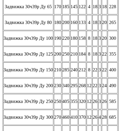
Задвижка 30ч39р Ду 65
170
185
145
122
4
18
3
18
228
Задвижка 30ч39р Ду 80
180
200
160
133
4
18
3
20
265
Задвижка 30ч39р Ду 100
190
220
180
158
8
18
3
20
300
Задвижка 30ч39р Ду 125
200
250
210
184
8
18
3
22
355
Задвижка 30ч39р Ду 150
210
285
240
212
8
22
3
22
400
Задвижка 30ч39р Ду 200
230
340
295
268
12
22
3
24
490
Задвижка 30ч39р Ду 250
250
405
355
320
12
26
3
26
585
Задвижка 30ч39р Ду 300
270
460
410
370
12
26
4
28
685