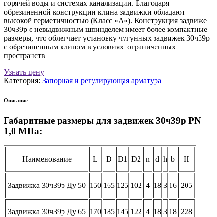
горячей воды и системах канализации. Благодаря
обрезиненной конструкции клина задвижки обладают
высокой герметичностью (Класс «А»). Конструкция задвиже
30ч39р с невыдвижным шпинделем имеет более компактные
размеры, что облегчает установку чугунных задвижек 30ч39р
с обрезиненным клином в условиях ограниченных
пространств.
Узнать цену
Категория:
Запорная и регулирующая арматура
Описание
Габаритные размеры для задвижек 30ч39р PN
1,0 МПа:
Наименование
L
D
D1
D2
n
d
h
b
H
Задвижка 30ч39р Ду 50
150
165
125
102
4
18
3
16
205
Задвижка 30ч39р Ду 65
170
185
145
122
4
18
3
18
228