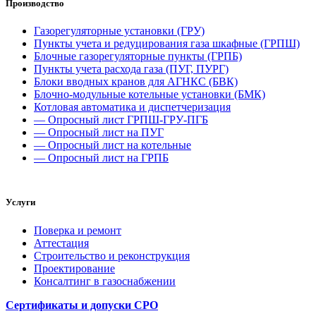
Производство
Газорегуляторные установки (ГРУ)
Пункты учета и редуцирования газа шкафные (ГРПШ)
Блочные газорегуляторные пункты (ГРПБ)
Пункты учета расхода газа (ПУГ, ПУРГ)
Блоки вводных кранов для АГНКС (БВК)
Блочно-модульные котельные установки (БМК)
Котловая автоматика и диспетчеризация
— Опросный лист ГРПШ-ГРУ-ПГБ
— Опросный лист на ПУГ
— Опросный лист на котельные
— Опросный лист на ГРПБ
Услуги
Поверка и ремонт
Аттестация
Строительство и реконструкция
Проектирование
Консалтинг в газоснабжении
Сертификаты и допуски СРО