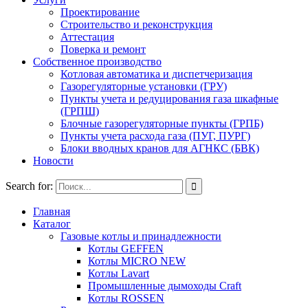
Проектирование
Строительство и реконструкция
Аттестация
Поверка и ремонт
Собственное производство
Котловая автоматика и диспетчеризация
Газорегуляторные установки (ГРУ)
Пункты учета и редуцирования газа шкафные
(ГРПШ)
Блочные газорегуляторные пункты (ГРПБ)
Пункты учета расхода газа (ПУГ, ПУРГ)
Блоки вводных кранов для АГНКС (БВК)
Новости
Search for:
Главная
Каталог
Газовые котлы и принадлежности
Котлы GEFFEN
Котлы MICRO NEW
Котлы Lavart
Промышленные дымоходы Craft
Котлы ROSSEN