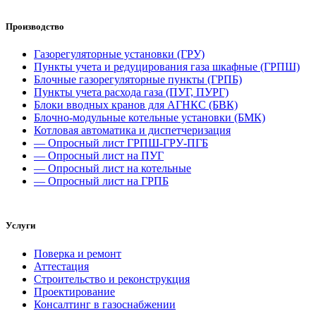
Производство
Газорегуляторные установки (ГРУ)
Пункты учета и редуцирования газа шкафные (ГРПШ)
Блочные газорегуляторные пункты (ГРПБ)
Пункты учета расхода газа (ПУГ, ПУРГ)
Блоки вводных кранов для АГНКС (БВК)
Блочно-модульные котельные установки (БМК)
Котловая автоматика и диспетчеризация
— Опросный лист ГРПШ-ГРУ-ПГБ
— Опросный лист на ПУГ
— Опросный лист на котельные
— Опросный лист на ГРПБ
Услуги
Поверка и ремонт
Аттестация
Строительство и реконструкция
Проектирование
Консалтинг в газоснабжении