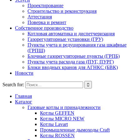
Проектирование
Строительство и реконструкция
Аттестация
Поверка и ремонт
Собственное производство
Котловая автоматика и диспетчеризация
Газорегуляторные установки (ГРУ)
Пункты учета и редуцирования газа шкафные
(ГРПШ)
Блочные газорегуляторные пункты (ГРПБ)
Пункты учета расхода газа (ПУГ, ПУРГ)
Блоки вводных кранов для АГНКС (БВК)
Новости
Search for:
Главная
Каталог
Газовые котлы и принадлежности
Котлы GEFFEN
Котлы MICRO NEW
Котлы Lavart
Промышленные дымоходы Craft
Котлы ROSSEN